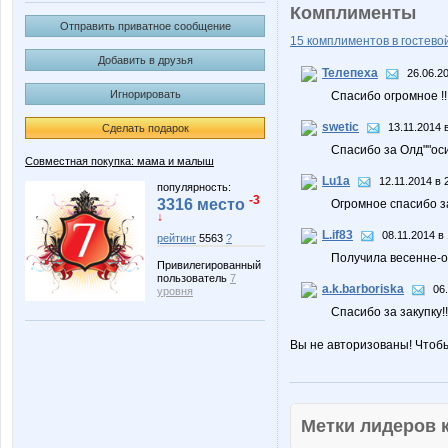
Комплименты
Отправить приватное сообщение
15 комплиментов в гостевой
Добавить в друзья
Телепеха
26.06.2
Игнорировать
Спасибо огромное !
swetic
13.11.2014 
Сделать подарок
Спасибо за Олд""оси
Совместная покупка: мама и малыш
Lu1a
12.11.2014 в 
популярность:
-3
3316 место
Огромное спасибо за
↓
L.if83
08.11.2014 в
рейтинг
5563
?
Получила весенне-ос
Привилегированный
пользователь
7
a.k.barboriska
06
уровня
Спасибо за закупку!
Вы не авторизованы! Чтоб
Метки лидеров