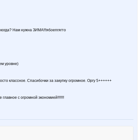
 когда? Нам нужна ЗИМА!!!ябоепгягто
ем уровне)
осто классное. Спасибочки за закупку огромное. Оргу 5++++++
главное с огромной экономией!!!!!!!