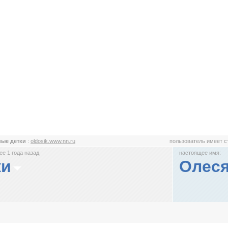
ые детки
:
oldosik.www.nn.ru
пользователь имеет 
е 1 года назад
настоящее имя:
ки
Олес