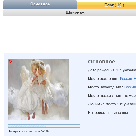
Основное
Блог
( 10 )
Шпионаж
Основное
Дата рождения : не указан
Место рождения :
Россия
,
Н
Место нахождения :
Россия
Место проживания : не ука
Любимые места : не указа
Интересы : не указаны
Портрет заполнен на 52 %